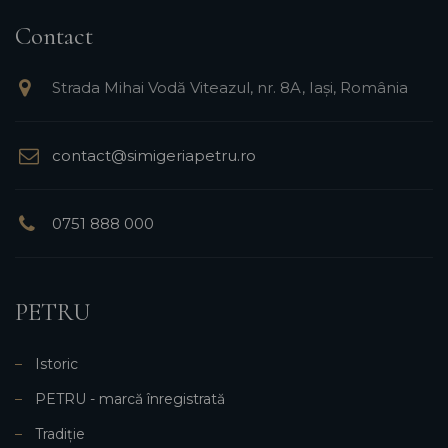
Contact
Strada Mihai Vodă Viteazul, nr. 8A, Iași, România
contact@simigeriapetru.ro
0751 888 000
PETRU
Istoric
PETRU - marcă înregistrată
Tradiție